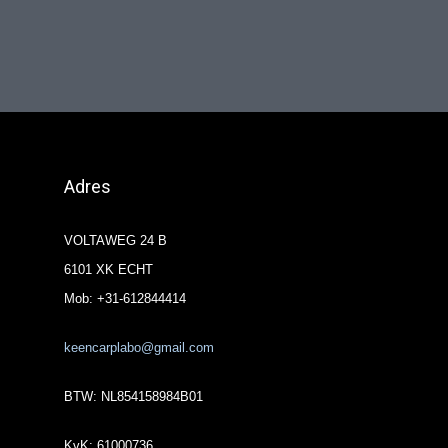
Adres
VOLTAWEG 24 B
6101 XK ECHT
Mob: +31-612844414
keencarplabo@gmail.com
BTW: NL854158984B01
KvK: 61000736