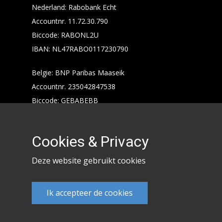
Nederland: Rabobank Echt
Accountnr. 11.72.30.790
Biccode: RABONL2U
IBAN: NL47RABO0117230790
Belgie: BNP Paribas Maaseik
Accountnr. 235042847538
Biccode: GEBABEBB
IBAN: BE24235042847538
Cookies & Privacy
Deze website gebruikt cookies
Ik accepteer de cookies
Keencarp 2020