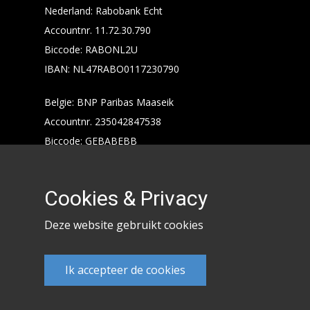
Nederland: Rabobank Echt
Accountnr. 11.72.30.790
Biccode: RABONL2U
IBAN: NL47RABO0117230790
Belgie: BNP Paribas Maaseik
Accountnr. 235042847538
Biccode: GEBABEBB
IBAN: BE24235042847538
Cookies & Privacy
Deze website gebruikt cookies
Ik accepteer de cookies
Keencarp 2020