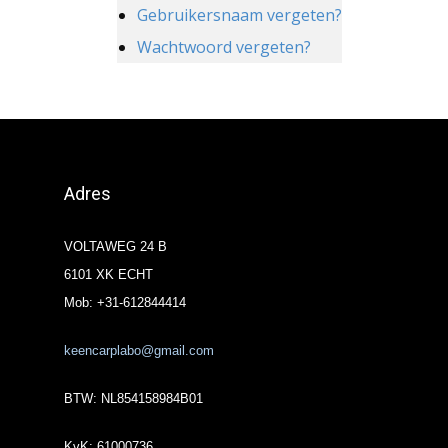
Gebruikersnaam vergeten?
Wachtwoord vergeten?
Adres
VOLTAWEG 24 B
6101 XK ECHT
Mob: +31-612844414
keencarplabo@gmail.com
BTW: NL854158984B01
KvK: 61000736