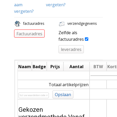
aam
vergeten?
vergeten?
factuuradres
verzendgegevens
Zelfde als
Factuuradres
factuuradres
leveradres
Naam
Badge
Prijs
Aantal
BTW
Kort
Totaal artikelprijzen
Gekozen