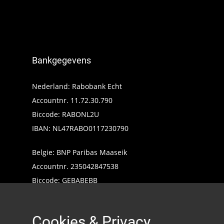
Bankgegevens
Nederland: Rabobank Echt
Accountnr. 11.72.30.790
Biccode: RABONL2U
IBAN: NL47RABO0117230790
Belgie: BNP Paribas Maaseik
Accountnr. 235042847538
Biccode: GEBABEBB
IBAN: BE24235042847538
Cookies & Privacy