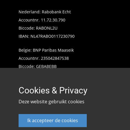
Nederland: Rabobank Echt
Accountnr. 11.72.30.790
Biccode: RABONL2U
IBAN: NL47RABO0117230790
Belgie: BNP Paribas Maaseik
Accountnr. 235042847538
Biccode: GEBABEBB
IBAN: BE24235042847538
Cookies & Privacy
Deze website gebruikt cookies
Ik accepteer de cookies
Keencarp 2020