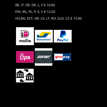
BE, IT, DE, DK, L, F € 10,00
FIN, IRL, PL, P, E, S € 12,50
HU,BG, EST, HR, LV, LT, RO, SLO, CZ € 15,00